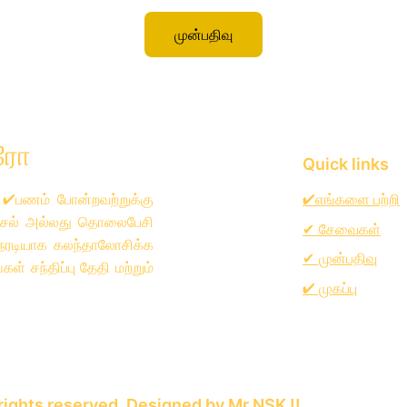
முன்பதிவு
்ரோ
Quick links
 ✔பணம் போன்றவற்றுக்கு
✔எங்களை பற்றி
னஞ்சல் அல்லது தொலைபேசி
சேவைகள்
✔
ேரடியாக கலந்தாலோசிக்க
முன்பதிவு
✔
் சந்திப்பு தேதி மற்றும்
✔ முகப்பு
l rights reserved. Designed by Mr.NSK !!