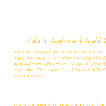
      மிஸ்டர். ஆன்லைன் ஆஸ்ட
✔திருமணம் ✔தொழில் ✔வியாபாரம் ✔உடல்நலம் ✔கல்வி
சிறந்த பிரபல ஜோதிடர் ஆர்.கிருஷ்ணாவிடமிருந்து மின்
மூலம் ஆன்லைன் ஆலோசனையைப் பெறுங்கள். நீங்கள் ந
விரும்பினால், நீங்கள் வருகைக்கு முன் தொலைபேசியில் உங்கள
நேரத்தைப் பெறவும்.
Copyright 2026 @ Mr. Online 
Astro.com
 | Al